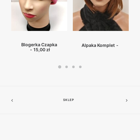
J
WYBIERZ OPCJE
DOWIEDZ SIĘ WIĘCEJ
Blogerka Czapka
Alpaka Komplet
15,00
zł
SKLEP