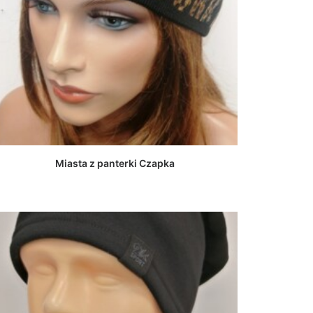
DOWIEDZ SIĘ WIĘCEJ
Miasta z panterki Czapka