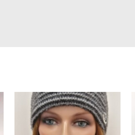
ne
ch