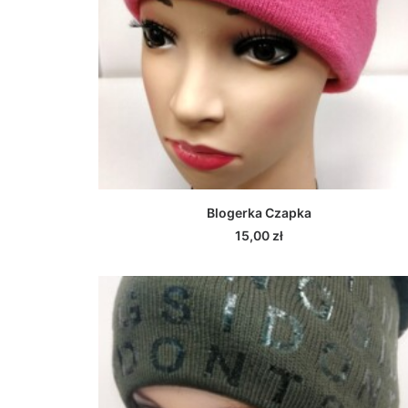
WYBIERZ OPCJE
Blogerka Czapka
15,00
zł