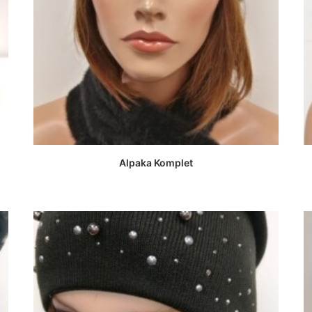
DOWIEDZ SIĘ WIĘCEJ
Alpaka Komplet